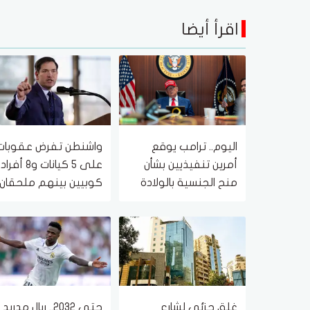
اقرأ أيضا
اليوم.. ترامب يوقع
واشنطن تفرض عقوبات
أمرين تنفيذيين بشأن
على 5 كيانات و8 أفراد
منح الجنسية بالولادة
كوبيين بينهم ملحقان
عسكريان في روسيا
والصين
غلق جزئي لشارع
حتى 2032.. ريال مدريد