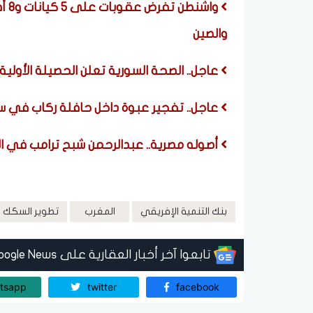
واش
والصين
عاجل.. الصحة السورية تعلن الحصيلة الأولي
عاجل.. تفجير عبوة داخل حافلة ركاب في سو
أصوله مصرية.. عبدالرحمن شبح ترامب في ال
بنك التنمية الإفريقي
المغرب
تطوير السكك ا
تابعوا آخر أخبار العقارية على Google News
tsapp
twitter
facebook