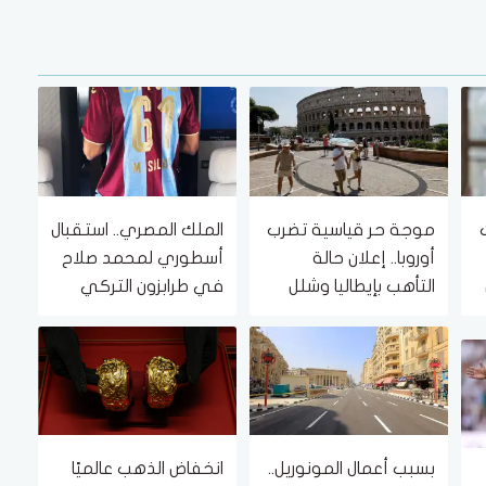
موجة حر قياسية تضرب
الملك المصري.. استقبال
أوروبا.. إعلان حالة
أسطوري لمحمد صلاح
التأهب بإيطاليا وشلل
في طرابزون التركي
في أنظمة الطاقة
(فيديو)
وشبكات النقل
بسبب أعمال المونوريل..
انخفاض الذهب عالميًا