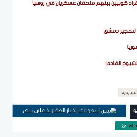
نطن تفرض عقوبات على 5 كيانات و8 أفراد كوبيين بينهم ملحقان عسكريان في روسيا
ة لتفجير دمشق
ريا
شيوخ القادم!
لحديدية
تابعوا آخر أخبار العقارية على نبض
wha