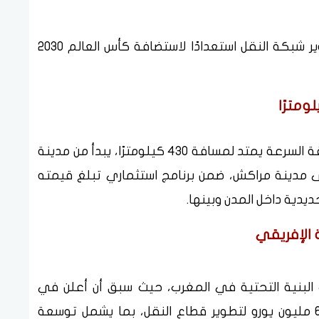
ويأتي هذا المشروع ضمن خطة المغرب لتطوير شبكة النقل استعدادًا لاستضافة كأس العالم 2030
يشمل المشروع إنشاء خط جديد للقطارات فائقة السرعة يمتد لمسافة 430 كيلومترًا، يبدأ من مدينة
ًا إلى مدينة مراكش، ضمن برنامج استثماري تبلغ قيمته
 الإفريقي
البنية التحتية في المغرب، حيث سبق أن أعلن في
ديسمبر 2024 عن برنامج تمويلي بقيمة 650 مليون يورو لتطوير قطاع النقل، بما يشمل توسعة