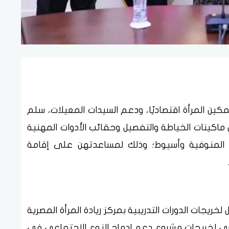
كين المرأة اقتصاديًا، ودعم السيدات المعيلات، سلم
ن ماكينات الخياطة والتفصيل وحقائب الأدوات المهنية
 المنوفية وأسيوط؛ وذلك لمساعدتهن على إقامة
خياطة وتفصيل لخريجات الدورات التدريبية بمركز ريادة المرأة المصرية
، كما سلم 10 ماكينات أخرى لخريجات مشروع دعم إدماج النوع الاجتماعي في