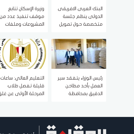
البنك العربى الافريقى
وزيرة الإسكان تتابع
الدولى ينظم جلسة
موقف تنفيذ عدد من
متخصصة حول تمويل
المشروعات وملفات
التجارة ضمن سلسلة من
العمل بمدينتي العاشر
الفعاليات المتخصصة
من رمضان وحدائق
العاشر من رمضان
رئيس الوزراء يتفقد سير
التعليم العالي: ساعات
العمل بأحد مطاحن
قليلة تفصل طلاب
الدقيق بمحافظة
المرحلة الأولى عن غلق
مطروح
باب تسجيل الرغبات