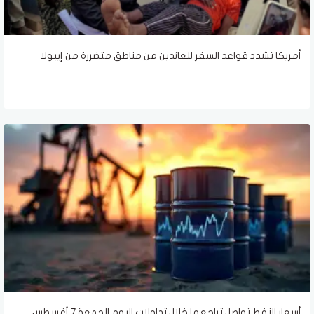
أمريكا تشدد قواعد السفر للعائدين من مناطق متضررة من إيبولا
أسعار النفط تواصل تراجعها خلال تداولات اليوم الجمعة 7 أغسطس