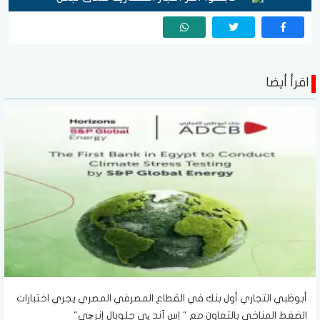
اقرأ أيضا
أبوظبي التجاري أول بنك في القطاع المصرفي المصري يجري اختبارات
الضغط المناخي بالتعاون مع " إس آند پي جلوبال إنرچي"