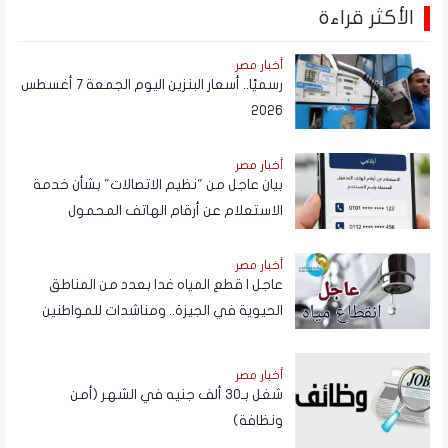
الأكثر قراءة
أخبار مصر
رسميًا.. أسعار البنزين اليوم الجمعة 7 أغسطس
2026
أخبار مصر
بيان عاجل من "نظيم الاتصالات" بشأن خدمة
الاستعلام عن أرقام الهاتف المحمول
المسجلة باسم المستخدم عبر تطبيق My
NTRA
أخبار مصر
عاجل | قطع المياه غدا بعدد من المناطق
الحيوية في الجيزة.. ومناشدات للمواطنين
بتدبير احتياجاتهم
أخبار مصر
شغل بـ30 ألف جنيه في الشهر (أمن
ونظافة)