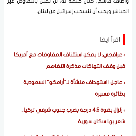
وأضاف قاسم، خلال كلمة له، لن نقبل بالتفاوض غير
المباشر ويجب أن تنسحب إسرائيل من لبنان.
اقرأ ايضا
عراقجي: لا يمكن استئناف المفاوضات مع أمريكا
قبل وقف انتهاكات مذكرة التفاهم
عاجل | استهداف منشأة لـ"أرامكو" السعودية
بطائرة مسيرة
زلزال بقوة 4.5 درجة يضرب جنوب شرقي تركيا..
شعر بها سكان سورية