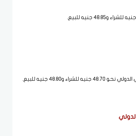
اء و48.80 جنيه للبيع.
الدولي