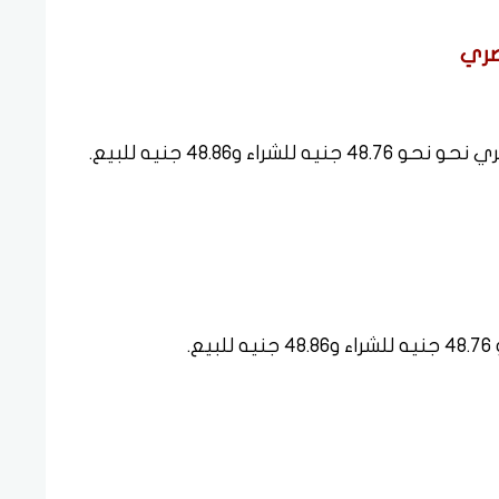
صري
 و48.86 جنيه للبيع.
.