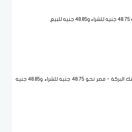
.
بلغ سعر الدولار الأمريكي مقابل الجنيه في بنك البركة - مصر نحو 48.75 جنيه للشراء و48.85 جنيه