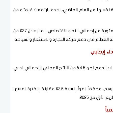
سبة 6.5% مقارنة بالفترة نفسها من العام الماضي، بعدما ارتفعت قيمته من
وساهم قطاع النقل والتخزين بنحو 0.88 نقطة مئوية من إجمالي النمو الاقتصادي، بما يعادل 37% من
ة القطاع في دعم حركة التجارة والاستثمار والسياحة.
اء إيجابي
بلغت مساهمة أنشطة الخدمات الإدارية وخدمات الدعم نحو 4.5% من الناتج المحلي الإجمالي لدبي
وسجل القطاع قيمة مضافة بلغت 10.5 مليار درهم، محققاً نمواً بنسبة 3.6% مقارنة بالفترة نفسها
ياً