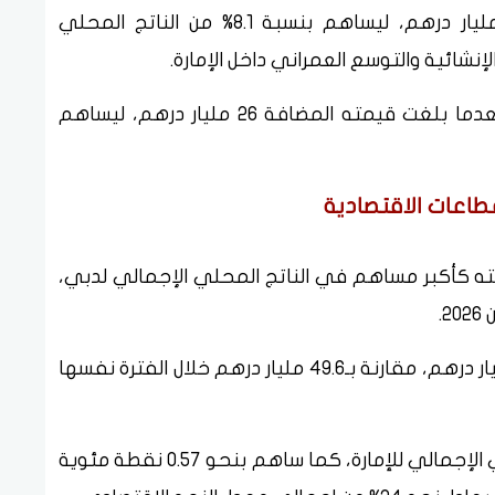
وبلغت القيمة المضافة للقطاع نحو 18.7 مليار درهم، ليساهم بنسبة 8.1% من الناتج المحلي
إنشائية والتوسع العمراني داخل الإمارة.
كما سجل قطاع العقارات نمواً بنسبة 3.1%، بعدما بلغت قيمته المضافة 26 مليار درهم، ليساهم
طاعات الاقتصادية
ته كأكبر مساهم في الناتج المحلي الإجمالي لدبي،
وارتفعت القيمة المضافة للنشاط إلى 50.9 مليار درهم، مقارنة بـ49.6 مليار درهم خلال الفترة نفسها
وشكل قطاع التجارة نحو 22% من الناتج المحلي الإجمالي للإمارة، كما ساهم بنحو 0.57 نقطة مئوية