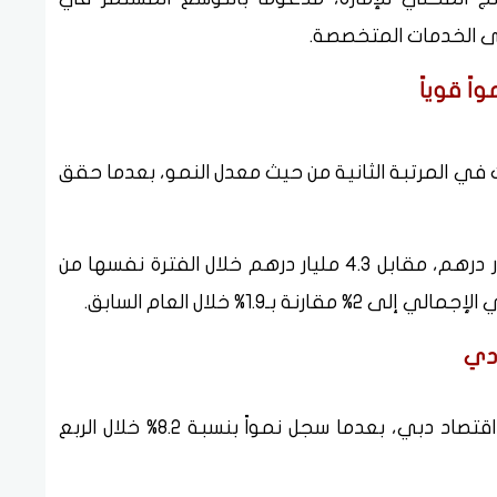
لى الخدمات المتخصصة.
اً قوياً
يات في المرتبة الثانية من حيث معدل النمو، بعدما حقق
وبلغت القيمة المضافة للقطاع نحو 4.6 مليار درهم، مقابل 4.3 مليار درهم خلال الفترة نفسها من
ادي
واصل قطاع التشييد دوره المحوري في دعم اقتصاد دبي، بعدما سجل نمواً بنسبة 8.2% خلال الربع