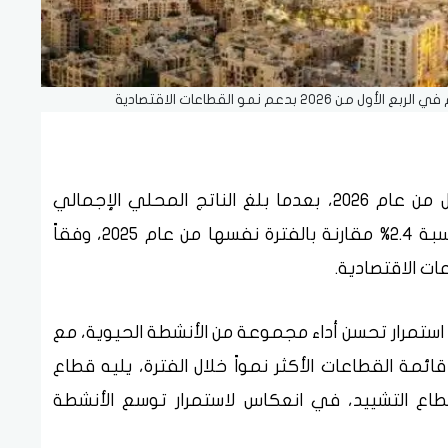
سجل اقتصاد دبي أداءً إيجابياً خلال الربع الأول من عام 2026، بعدما بلغ الناتج المحلي الإجمالي
للإمارة نحو 232 مليار درهم، محققاً نمواً بنسبة 2.4% مقارنة بالفترة نفسها من عام 2025، وفقاً
عات الاقتصادية.
ة استمرار تحسن أداء مجموعة من الأنشطة الحيوية، مع
ئمة القطاعات الأكثر نمواً خلال الفترة، يليه قطاع
ثم قطاع التشييد، في انعكاس لاستمرار توسع الأنشطة