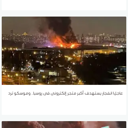
عاجل| انفجار يستهدف أكبر متجر إلكترونى فى روسيا.. وموسكو ترد