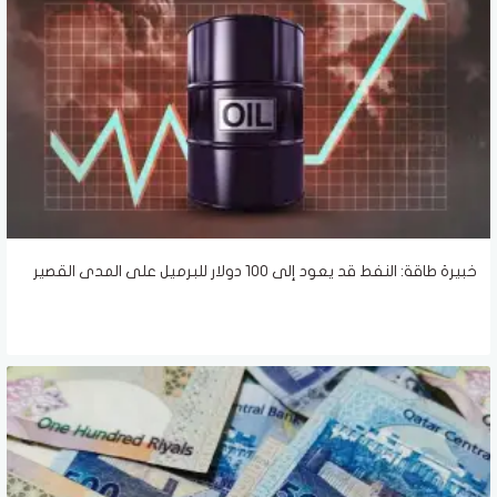
خبيرة طاقة: النفط قد يعود إلى 100 دولار للبرميل على المدى القصير