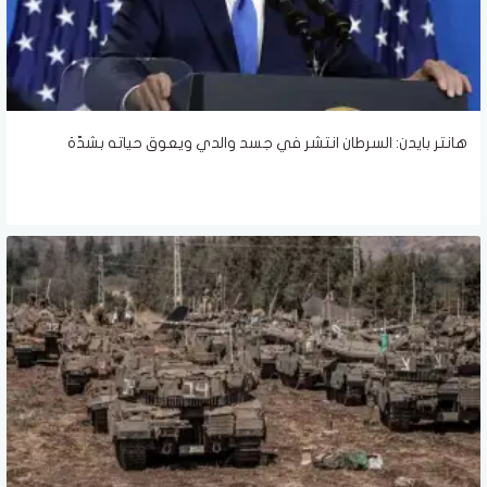
هانتر بايدن: السرطان انتشر في جسد والدي ويعوق حياته بشدّة