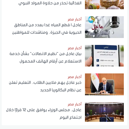
الغذائية تحذر من حلاوة المولد النبوي
أخبار مصر
عاجل | قطع المياه غدا بعدد من المناطق
الحيوية في الجيزة.. ومناشدات للمواطنين
بتدبير احتياجاتهم
أخبار مصر
بيان عاجل من "نظيم الاتصالات" بشأن خدمة
الاستعلام عن أرقام الهاتف المحمول
المسجلة باسم المستخدم عبر تطبيق My
NTRA
أخبار مصر
خبر عاجل يهم ملايين الطلاب.. التعليم تعلن
عن نظام البكالوريا الجديد
أخبار مصر
عاجل.. مجلس الوزراء يوافق على 12 قرارًا خلال
اجتماع اليوم