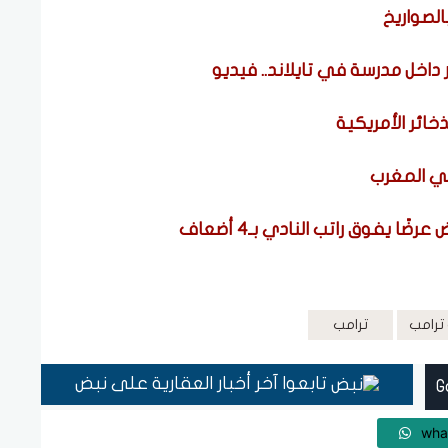
لصواريخ
خائر الأمريكية
 في المغرب
 يفوق راتب النادي بـ4 أضعاف
 ترامب
ترامب
تابعوا آخر أخبار العقارية على نبض
wha