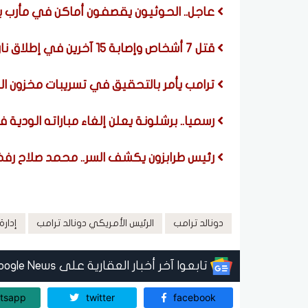
عاجل.. الحوثيون يقصفون أماكن في مأرب با
قتل 7 أشخاص وإصابة 15 آخرين في إطلاق نار داخل مدرسة في تايلاند.. فيديو
ترامب يأمر بالتحقيق في تسريبات مخزون الذ
رسميا.. برشلونة يعلن إلغاء مباراته الودية
رئيس طرابزون يكشف السر.. محمد صلاح رفض عرضًا
دونالد ترامب
الرئيس الأمريكي دونالد ترامب
إدارة
تابعوا آخر أخبار العقارية على Google News
tsapp
twitter
facebook