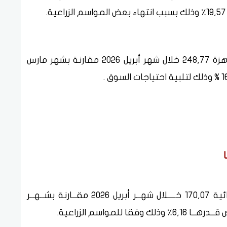
بلـــغ الرقــم القياســـي لصناعة الملابس الجاهزة 248,77 خلال شهر أبريل 2026 مقارنة بشهر مارس
بلـغ الــرقم القيـاسي لصناعة المنتجات الغذائية 170,07 خــــلال شهــر أبريل 2026 مقــارنة بشــهــر