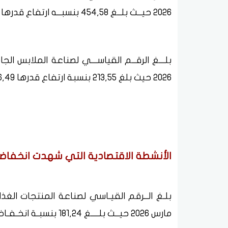
2026 حيــث بلــغ 454,58 بنسبــه ارتفاع قدرها 19,57٪ وذلك بسبب انتهاء بعض المواسم الزراعية.
2026 حيث بلغ 213,55 بنسبة ارتفاع قدرها 16,49 % وذلك لتلبية احتياجات السوق .
الأنشطة الاقتصادية التي شهدت انخفاضا
مارس 2026 حيــث بلــــغ 181,24 بنسبـة انخـفـاض قــدرهــا 6,16٪ وذلك وفقا للمواسم الزراعية.