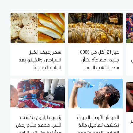
عيار 21 أقل من 6000
سعر رغيف الخبز
ي
جنيه.. مفاجأة بشأن
السياحى والفينو بعد
سعر الذهب اليوم
الزيادة الجديدة
الجمعة 7 أغسطس
2026
الجو نار.. الأرصاد الجوية
رئيس طرابزون يكشف
ر
تكشف تفاصيل حالة
السر.. محمد صلاح رفض
 7