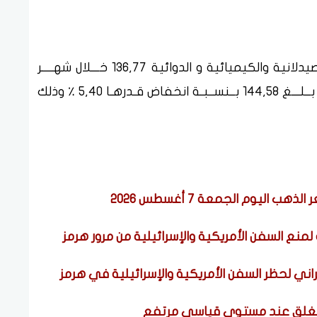
بلـغ الرقـم القياسـي لصناعة المستحضرات الصيدلانية والكيميائية و الدوائية 136,77 خـــلال شهــــر
أبريل 2026 مقــارنـة بشــهر مارس 2026 حــيــث بــلـــغ 144,58 بــنســبـة انخفاض قـدرهـا 5,40 ٪ وذلك
منع السفن الأمريكية والإسرائيلية من مرور هرمز