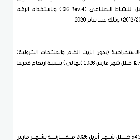
الأرقام القياسية للنـشاط الصناعي وفقا لدليل النـشـاط الـصنـاعي (ISIC Rev.4) وباستخدام الرقم
استخراجية (بدون الزيت الخام والمنتجات البترولية)
137,88 خلال شهر أبريل 2026 (أولـي) مقابل 127,87 خلال شهر مارس 2026 (نهائي) بنسبة ارتفاع قدرها
بلـــغ الرقـم القيــاسي لصناعة المشروبات 543,54 خـــلال شــهـر أبريل 2026 مــقــــارنـــة بشـهــر مارس