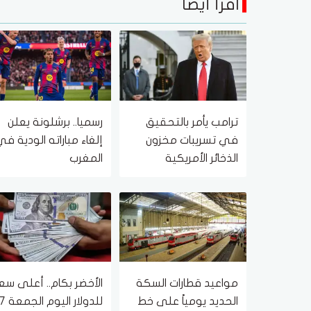
اقرأ أيضا
ترامب يأمر بالتحقيق
رسميا.. برشلونة يعلن
في تسريبات مخزون
إلغاء مباراته الودية ف
الذخائر الأمريكية
المغرب
مواعيد قطارات السكة
الأخضر بكام.. أعلى سع
الحديد يومياً على خط
للدولار اليوم الجمعة