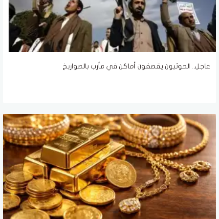
عاجل.. الحوثيون يقصفون أماكن في مأرب بالصواريخ