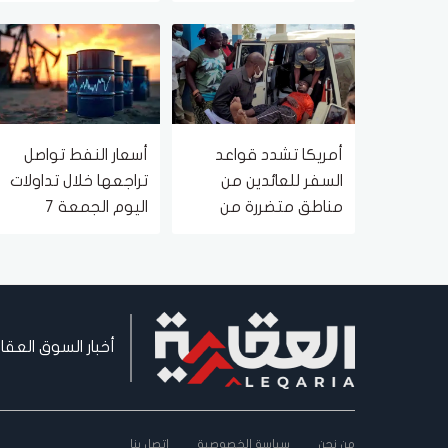
وتراجع توقعات رفع
لخلاف حول الهجرة
الفائدة
أمريكا تشدد قواعد
أسعار النفط تواصل
السفر للعائدين من
تراجعها خلال تداولات
مناطق متضررة من
اليوم الجمعة 7
إيبولا
أغسطس 2026
أخبار السوق العقا
من نحن
سياسة الخصوصية
اتصل بنا