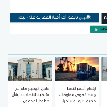
تابعوا آخر أخبار العقارية على نبض
wha
ارتفاع أسعار النفط
عاجل.. توضيح هام من
وسط غموض مفاوضات
«تنظيم الاتصالات» بشأن
مضيق هرمز واستمرار
خطوط المحمول