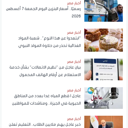
أخبار مصر
رسميًا.. أسعار البنزين اليوم الجمعة 7 أغسطس
2026
أخبار مصر
"ابتعدوا عن هذا النوع".. شعبة المواد
الغذائية تحذر من حلاوة المولد النبوي
أخبار مصر
بيان عاجل من "نظيم الاتصالات" بشأن خدمة
الاستعلام عن أرقام الهاتف المحمول
المسجلة باسم المستخدم عبر تطبيق My
NTRA
أخبار مصر
عاجل | قطع المياه غدا بعدد من المناطق
الحيوية في الجيزة.. ومناشدات للمواطنين
بتدبير احتياجاتهم
أخبار مصر
خبر عاجل يهم ملايين الطلاب.. التعليم تعلن