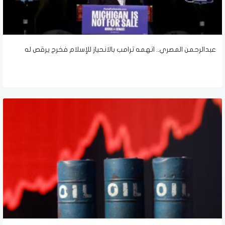
عبدالرحمن المصري.. اتهمه ترامب بالانحياز للإسلام فخرج يرقص له