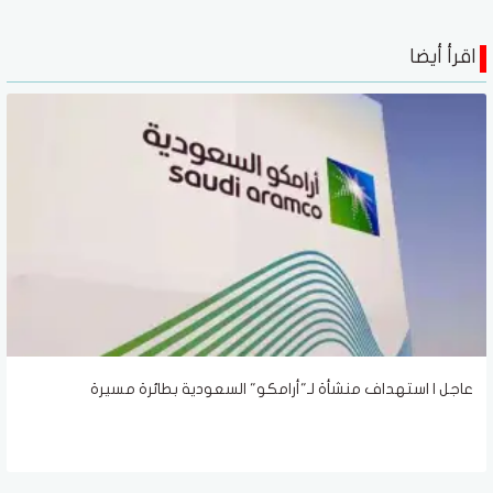
اقرأ أيضا
عاجل | استهداف منشأة لـ"أرامكو" السعودية بطائرة مسيرة