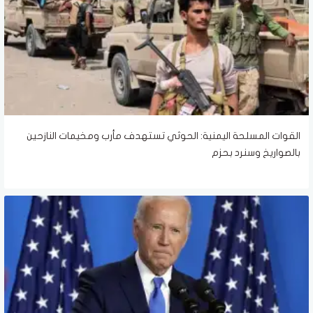
القوات المسلحة اليمنية: الحوثي تستهدف مأرب ومخيمات النازحين
بالصواريخ وسنرد بحزم