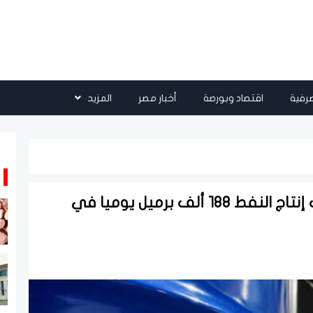
رفية
اقتصاد وبورصة
أخبار مصر
المزيد
أوبك+ يوافق مبدئيا على رفع أهداف إنتاج النفط 188 ألف برميل يوميا في