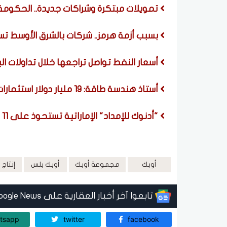
تمويلات مبتكرة وشراكات جديدة.. الحكومة 
بسبب أزمة هرمز.. شركات بالشرق الأوسط تسع
أسعار النفط تواصل تراجعها خلال تداولات اليوم الجمع
أستاذ هندسة طاقة: 19 مليار دولار استثمارات جديدة لدعم إنتاج البترول والغاز في مصر
"أدنوك للإمداد" الإماراتية تستحوذ على 11 ناقلة بقيمة 4.8 مليار درهم
أوبك
مجموعة أوبك
أوبك بلس
إنتاج 
تابعوا آخر أخبار العقارية على Google News
tsapp
twitter
facebook