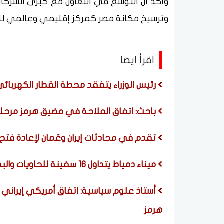
وأكد أن التوسع في التعاون مع كبرى الشركا
وترسيخ مكانة مصر كمركز إقليمي وعالمي لل
اقرأ ايضا
رئيس الوزراء يتفقد محطة القطار الكهربائي الس
باحث: اتفاق الملاحة في مضيق هرمز مرحلي
تقدم في محادثات إيران وعُمان لإعادة فتح
ميناء دمياط يتداول 16 سفينة للحاويات والبضائع العامة خلال 24 ساعة
أستاذ علوم سياسية: اتفاق أمريكي إيران
هرمز