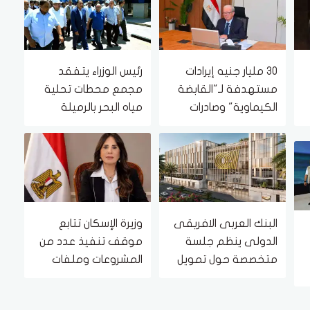
30 مليار جنيه إيرادات
رئيس الوزراء يتفقد
مستهدفة لـ"القابضة
مجمع محطات تحلية
الكيماوية" وصادرات
مياه البحر بالرميلة
بقيمة 14.7 مليار جنيه
بطاقة 125 ألف متر
مكعب يوميًا
البنك العربى الافريقى
وزيرة الإسكان تتابع
الدولى ينظم جلسة
موقف تنفيذ عدد من
متخصصة حول تمويل
المشروعات وملفات
التجارة ضمن سلسلة من
العمل بمدينتي العاشر
الفعاليات المتخصصة
من رمضان وحدائق