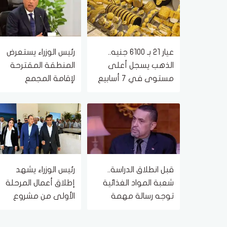
عيار 21 بـ 6100 جنيه..
رئيس الوزراء يستعرض
الذهب يسجل أعلى
المنطقة المقترحة
مستوى في 7 أسابيع
لإقامة المجمع
الحكومي للخدمات
الذكية
قبل انطلاق الدراسة..
رئيس الوزراء يشهد
شعبة المواد الغذائية
إطلاق أعمال المرحلة
توجه رسالة مهمة
الأولى من مشروع
للتجار والأسر المصرية
"علم الروم" بشراكة
مصرية قطرية