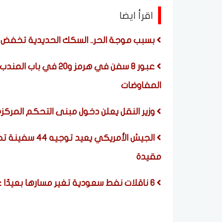
اقرأ ايضا
بسبب موجة الحر.. السكك الحديدية تخفض س
عبور 8 سفن في هرمز و0
المفاوضات
وزير النقل يعلن دخول مبنى التحكم المركزي (CTC) بسوهاج ال
الجيش الأمريكي 
مقيدة
6 ناقلات نفط سعودية تغير مسارها بعيدًا عن خليج عدن بسبب تهديدات الحوثيين