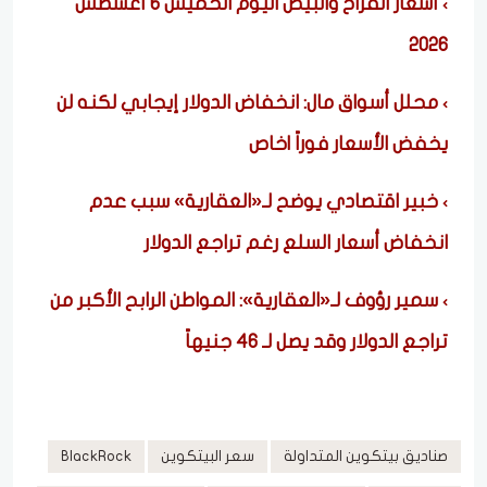
أسعار الفراخ والبيض اليوم الخميس 6 أغسطس
2026
محلل أسواق مال: انخفاض الدولار إيجابي لكنه لن
يخفض الأسعار فوراً |خاص
خبير اقتصادي يوضح لـ«العقارية» سبب عدم
انخفاض أسعار السلع رغم تراجع الدولار
سمير رؤوف لـ«العقارية»: المواطن الرابح الأكبر من
تراجع الدولار وقد يصل لـ 46 جنيهاً
صناديق بيتكوين المتداولة
سعر البيتكوين
BlackRock