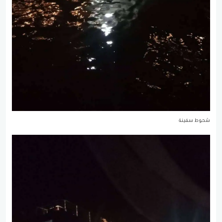
شحوط سفينة