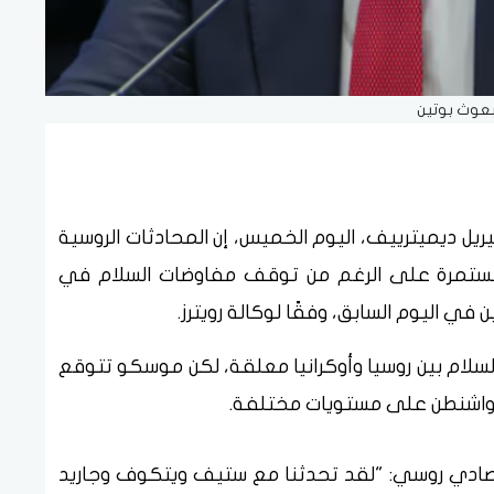
عوث بوتين
ريل ديميترييف، اليوم الخميس، إن المحادثات الروسية
قة مستمرة على الرغم من توقف مفاوضات السلام في
ن في اليوم السابق، وفقًا لوكالة رويترز.
في 18 مايو أن عملية السلام بين روسيا وأوكرانيا معلقة، لكن موسكو تتوقع
 وواشنطن على مستويات مختلفة.
صادي روسي: "لقد تحدثنا مع ستيف ويتكوف وجاريد