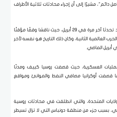
 دائم"، مشيرًا إلى أن إجراء محادثات ثلاثية الأطراف
وكان الرئيس الأمريكي دونالد ترامب وبوتين قد تحدثا آخر مرة في 29 أبريل، حيث ناقشا وقفًا مؤقتًا
لحرب العالمية الثانية، وكان ذلك التاريخ هو نفسه لآخر
أبريل الماضي.
عمليات العسكرية، حيث قصفت روسيا كييف ومدنًا
نما قصفت أوكرانيا مصافي النفط والموانئ ومواقع
لايات المتحدة، والتي انطلقت في محادثات روسية
ضي، بسبب جزء من منطقة دونباس التي لا تزال تسيطر