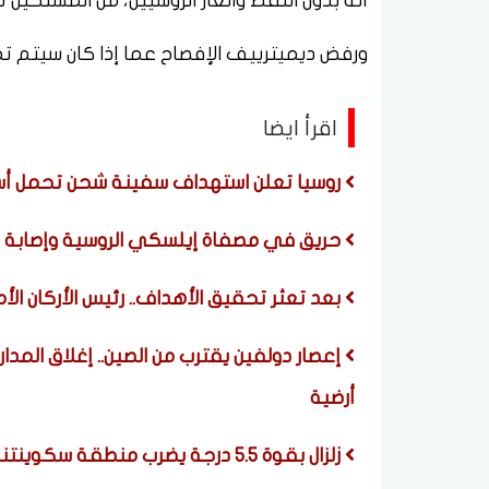
أنه بدون النفط والغاز الروسيين، من المستحيل 
ورفض ديميترييف الإفصاح عما إذا كان سيتم تمد
اقرأ ايضا
روسيا تعلن استهداف سفينة شحن تحمل أسلح
حريق في مصفاة إيلسكي الروسية وإصابة 5 أشخاص جراء هجوم بمسيرات أوكرانية
بعد تعثر تحقيق الأهداف.. رئيس الأركان الأم
إعصار دولفين يقترب من الصين.. إغلاق المدا
أرضية
زلزال بقوة 5.5 درجة يضرب منطقة سكوينتنا في ألاسكا الأمريكية