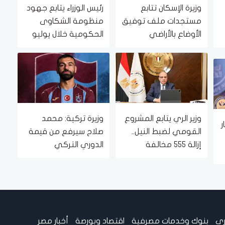
وزيرة الإسكان تتابع
رئيس الوزراء يتابع جهود
مستجدات ملف توفيق
منظومة الشكاوى
الأوضاع بالأراضي
الحكومية خلال يوليو
المضافة لمدينتي
الماضي
الشروق والعبور الجديدة
وزير الري يتابع المشروع
وزيرة تركية: محمد
ر
القومي لضبط النيل..
صلاح سيرفع من قيمة
إزالة 555 مخالفة
الدوري التركي
وتعارضًا مع ممشى
أهل مصر
ري
بنوك وخدمات مصرفية
اقتصاد وبورصة
أخبار مصر