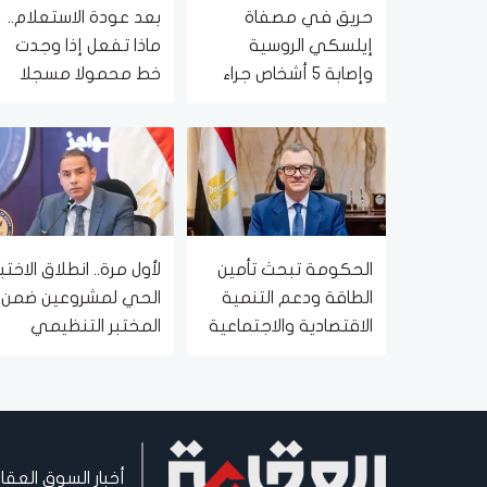
حريق في مصفاة
بعد عودة الاستعلام..
إيلسكي الروسية
ماذا تفعل إذا وجدت
وإصابة 5 أشخاص جراء
خط محمولا مسجلا
هجوم بمسيرات
باسمك ولا يخصك؟
أوكرانية
الحكومة تبحث تأمين
لأول مرة.. انطلاق الاختبا
الطاقة ودعم التنمية
الحي لمشروعين ضمن
الاقتصادية والاجتماعية
المختبر التنظيمي
في خطة العام المالي
لهيئة الرقابة المالية
2026/2027
أخبار السوق العقا