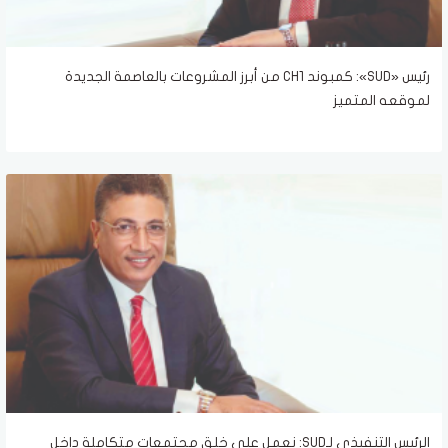
رئيس «SUD»: كمبوند CH1 من أبرز المشروعات بالعاصمة الجديدة
لموقعه المتميز
الرئيس التنفيذي لـSUD: نعمل على خلق مجتمعات متكاملة داخل