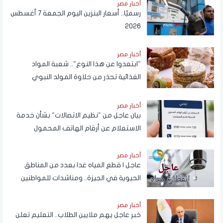
أخبار مصر
رسميًا.. أسعار البنزين اليوم الجمعة 7 أغسطس
2026
أخبار مصر
"ابتعدوا عن هذا النوع".. شعبة المواد
الغذائية تحذر من حلاوة المولد النبوي
أخبار مصر
بيان عاجل من "نظيم الاتصالات" بشأن خدمة
الاستعلام عن أرقام الهاتف المحمول
المسجلة باسم المستخدم عبر تطبيق My
NTRA
أخبار مصر
عاجل | قطع المياه غدا بعدد من المناطق
الحيوية في الجيزة.. ومناشدات للمواطنين
بتدبير احتياجاتهم
أخبار مصر
خبر عاجل يهم ملايين الطلاب.. التعليم تعلن