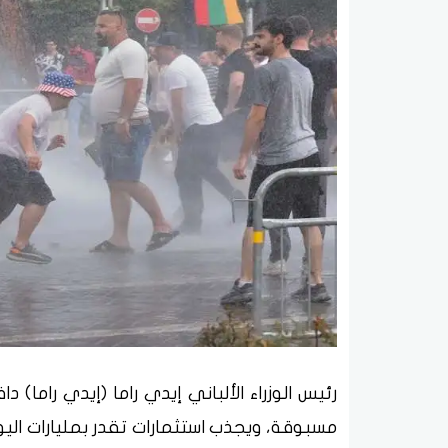
رئيس الوزراء الألباني إيدي راما (إيدي راما) 
مسبوقة، ويجذب استثمارات تقدر بمليارات اليو