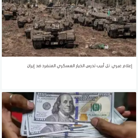
إعلام عبري: تل أبيب تدرس الخيار العسكري المنفرد ضد إيران