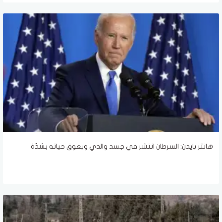
هانتر بايدن: السرطان انتشر في جسد والدي ويعوق حياته بشدّة