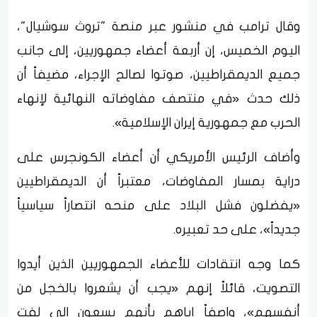
وقال ترامب في منشور عبر منصة "تروث سوشيال"،
اليوم الخميس، إن أربعة أعضاء جمهوريين، إلى جانب
جميع الديمقراطيين، صوتوا لصالح الإجراء، مضيفاً أن
ذلك حدث «في منتصف مفاوضاته النهائية لإنهاء
الحرب مع جمهورية إيران الإسلامية».
وأضاف الرئيس الأمريكي أن أعضاء الكونجرس على
دراية بمسار المفاوضات، معتبراً أن الديمقراطيين
«يفضلون فشل البلاد على منحه انتصاراً سياسياً
جديداً»، على حد تعبيره.
كما وجه انتقادات للأعضاء الجمهوريين الذين أيدوا
التصويت، قائلاً إنهم «يجب أن يشعروا بالخجل من
أنفسهم»، واصفاً إياهم بأنهم يسعون إلى لفت