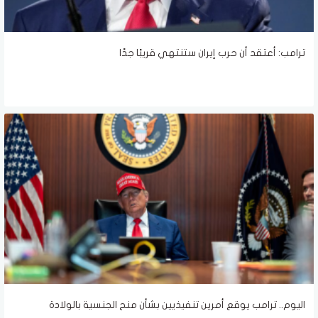
ترامب: أعتقد أن حرب إيران ستنتهي قريبًا جدًا
اليوم.. ترامب يوقع أمرين تنفيذيين بشأن منح الجنسية بالولادة