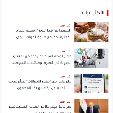
الأكثر قراءة
أخبار مصر
"ابتعدوا عن هذا النوع".. شعبة المواد
الغذائية تحذر من حلاوة المولد النبوي
أخبار مصر
عاجل | قطع المياه غدا بعدد من المناطق
الحيوية في الجيزة.. ومناشدات للمواطنين
بتدبير احتياجاتهم
أخبار مصر
بيان عاجل من "نظيم الاتصالات" بشأن خدمة
الاستعلام عن أرقام الهاتف المحمول
المسجلة باسم المستخدم عبر تطبيق My
NTRA
أخبار مصر
خبر عاجل يهم ملايين الطلاب.. التعليم تعلن