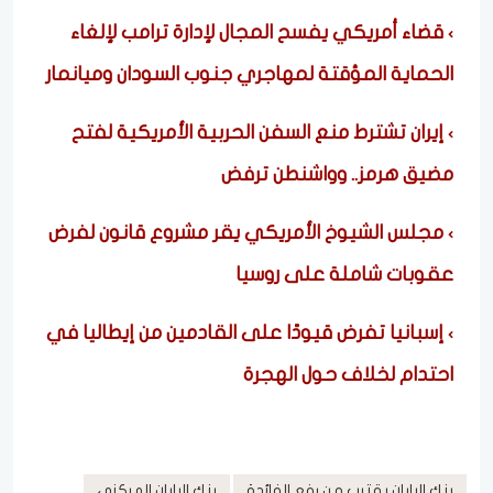
قضاء أمريكي يفسح المجال لإدارة ترامب لإلغاء
الحماية المؤقتة لمهاجري جنوب السودان وميانمار
إيران تشترط منع السفن الحربية الأمريكية لفتح
مضيق هرمز.. وواشنطن ترفض
مجلس الشيوخ الأمريكي يقر مشروع قانون لفرض
عقوبات شاملة على روسيا
إسبانيا تفرض قيودًا على القادمين من إيطاليا في
احتدام لخلاف حول الهجرة
بنك اليابان يقترب من رفع الفائدة
بنك اليابان المركزي