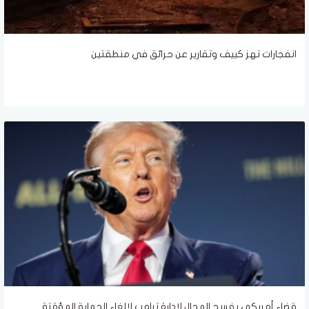
انفجارات تهز كييف وتقارير عن حرائق في منطقتين
قضاء أمريكي يفسح المجال لإدارة ترامب لإلغاء الحماية المؤقتة