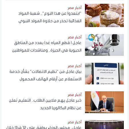
أخبار مصر
"ابتعدوا عن هذا النوع".. شعبة المواد
الغذائية تحذر من حلاوة المولد النبوي
أخبار مصر
عاجل | قطع المياه غدا بعدد من المناطق
الحيوية في الجيزة.. ومناشدات للمواطنين
بتدبير احتياجاتهم
أخبار مصر
بيان عاجل من "نظيم الاتصالات" بشأن خدمة
الاستعلام عن أرقام الهاتف المحمول
المسجلة باسم المستخدم عبر تطبيق My
NTRA
أخبار مصر
خبر عاجل يهم ملايين الطلاب.. التعليم تعلن
عن نظام البكالوريا الجديد
أخبار مصر
عاجل.. مجلس الوزراء يوافق على 12 قرارًا خلال