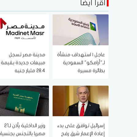
اقرأ أيضا
عاجل | استهداف منشأة
مدينة مصر تسجل
لـ"أرامكو" السعودية
مبيعات جديدة بقيمة
بطائرة مسيرة
28.4 مليار جنيه
وتضاعف معدلات
التسليم خلال النصف
الأول من 2026
إسرائيل توافق على بدء
وزير الداخلية يأذن لـ21
إعادة الإعمار شرق رفح
مصريا بالتجنس بجنسيا