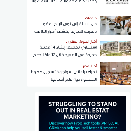
وجدت خط محمولا مسجلا باسمك ولا
يخصك؟
منوعات
من البسلة إلى نوى البلح.. عضو
بالغرفة التجارية يكشف أسرار التلاعب
في القهوة
أخبار السوق العقاري
استشاري تخطيط: إنشاء 14 مدينة
جديدة في الصعيد خلال 12 عامًا لدعم
التنمية وتوفير فرص العمل
أخبار مصر
تحرك برلماني لمواجهة تسجيل خطوط
المحمول دون علم أصحابها