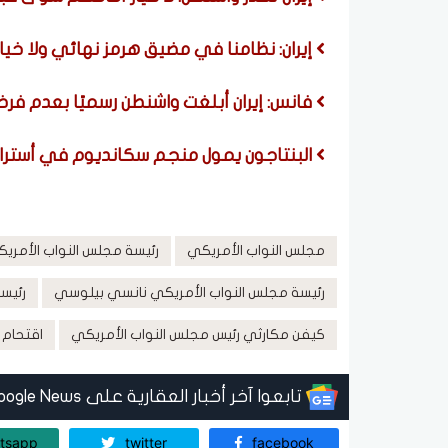
إيران: نظامنا في مضيق هرمز نهائي ولا خي
فانس: إيران أبلغت واشنطن رسميًا بعدم ف
البنتاجون يمول منجم سكانديوم في أستراليا بـ400 مليون 
مجلس النواب الأمريكي
رئيسة مجلس النواب الأمري
رئيسة مجلس النواب الأمريكي نانسي بيلوسي
رئيس
كيفن مكارثي رئيس مجلس النواب الأمريكي
اقتحام 
تابعوا آخر أخبار العقارية على Google News
tsapp
twitter
facebook