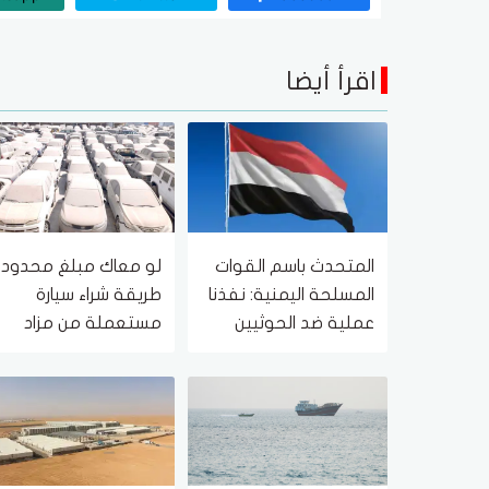
اقرأ أيضا
المتحدث باسم القوات
لو معاك مبلغ محدود..
المسلحة اليمنية: نفذنا
طريقة شراء سيارة
عملية ضد الحوثيين
مستعملة من مزاد
والقدرات التابعة لهم
حكومي بأسعار مناسب