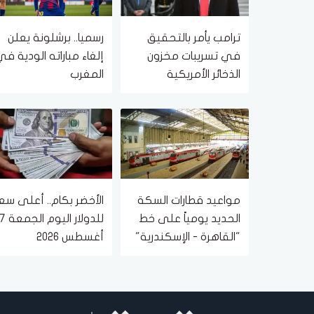
ترامب يأمر بالتحقيق
رسميا.. برشلونة يعلن
في تسريبات مخزون
إلغاء مباراته الودية ف
الذخائر الأمريكية
المغرب
مواعيد قطارات السكة
الأخضر بكام.. أعلى سع
الحديد يومياً على خط
للدولار اليوم الجمعة
"القاهرة - الإسكندرية"
أغسطس 2026
والعكس