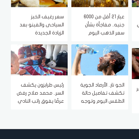
عيار 21 أقل من 6000
سعر رغيف الخبز
ي
جنيه.. مفاجأة بشأن
السياحى والفينو بعد
سعر الذهب اليوم
الزيادة الجديدة
الجمعة 7 أغسطس
2026
الجو نار.. الأرصاد الجوية
رئيس طرابزون يكشف
ر
تكشف تفاصيل حالة
السر.. محمد صلاح رفض
 7
الطقس اليوم وتوجه
عرضًا يفوق راتب النادي
تحذير هام للمواطنين
بـ4 أضعاف