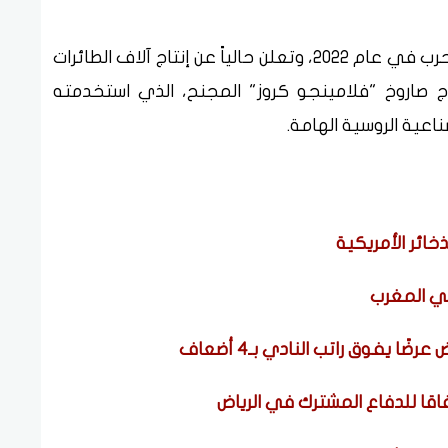
يُذكر أن شركة "فاير بوينت" تأسست بعد بدء الحرب في عام 2022، وتعلن حالياً عن إنتاج آلاف الطائرات
اج صاروخ "فلامينجو كروز" المجنح، الذي استخدمته
ناعية الروسية الهامة.
خائر الأمريكية
 في المغرب
 يفوق راتب النادي بـ4 أضعاف
اقا للدفاع المشترك في الرياض