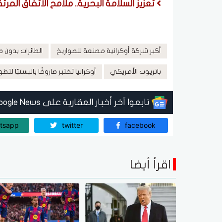
تعزيز السلامة البحرية.. ملامح الاتفاق الم
أكبر شركة أوكرانية مصنعة للصواريخ
الطائرات بدون طي
باتريوت الأمريكي
أوكرانيا تختبر صاروخًا باليستيًا ل
تابعوا آخر أخبار العقارية على Google News
tsapp
twitter
facebook
اقرأ أيضا