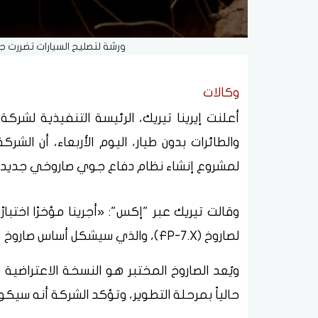
ورشة لتصليح السيارات تضررت ج
وكالات
أعلنت إيرينا تيريك، الرئيسة التنفيذية لشرك
والطائرات بدون طيار، اليوم الأربعاء، أن الش
لمشروع إنشاء نظام دفاع جوي صاروخي جديد.
وقالت تيريك عبر "إكس": «أجرينا مؤخرًا اختبارً
لصاروخ (FP-7.X)، والذي سيشكل أساس صاروخ "فريجا" المستقبلي المضاد للصواريخ الباليستية».
حالياً بمرحلة التطوير، وتؤكد الشركة أنه سيكون