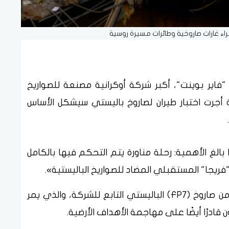
راء غارات صاروخية وطائرات مسيرة روسية
ة "فاير بوينت"، أكبر شركة أوكرانية مصنعة للصواريخ
ركة أجرت اختبار طيران لصاروخ باليستي سيشكل الأساس
ا بالغ الأهمية: رحلة مناورة يتم التحكم فيها بالكامل
ويُعد الصاروخ المختبر هو النسخة الاعتراضية من صاروخ (FP7) الباليستي التابع للشركة، والذي يمر
 قادرًا أيضًا على مهاجمة الأهداف الأرضية.