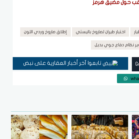
رتقب حول مضيق هرمز
ار
اختبار طيران لصاروخ باليستي
إطلاق صاروخ وردي اللون
تطوير نظام دفاع جوي بديل
تابعوا آخر أخبار العقارية على نبض
wha