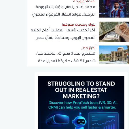
اقتصاد وبورصة
محمد صلاح ينعش مؤشرات البورصة
التركية.. عوائد انتقال الفرعون المصري
لـ"طرابزون" تتجاوز المستطيل الأخضر
بنوك وخدمات مصرفية
آخر تحديث لأسعار العملات أمام الجنيه
المصري اليوم.. ومفاجأة بشأن سعر
الدولار قريبًا
أخبار مصر
هتتخرج بعد 3 سنوات.. جامعة عين
شمس تكشف حقيقة تعديل مدة
الدراسة بكلية تجارة