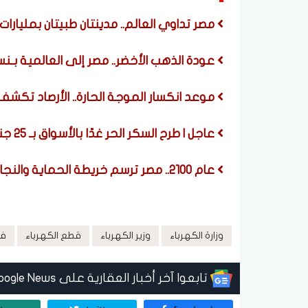
مصر تداوي العالم.. مدينتان طبيتان بمليارات 
عودة الذهب الأخضر.. مصر إلى العالمية بـن
موعد انكسار الموجة الحارة.. الأرصاد تكش
عاجل | طرح السكر الحر غدًا بالأسواق بـ 25 جنيهًا للكيلو
عام 2100.. مصر ترسم خريطة الحماية والنجاة
وزارة الكهرباء
وزير الكهرباء
قطع الكهرباء
فا
تابعوا آخر أخبار العقارية على Google News