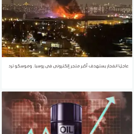
عاجل| انفجار يستهدف أكبر متجر إلكترونى فى روسيا.. وموسكو ترد