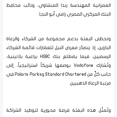
العمرانية المهندسة رندا المنشاوي، ونائب محافظ
البنك المركزي المصري رامي أبو النجا.
وتحظى البعثة بدعم مجموعة من الشركاء والرعاة
البارزين، إذ يتصدّر معرض النيل للعقارات قائمة الشركاء
الرسميين، فيما يضطلع بنك HSBC براعية بلاتينية،
وتُشارك Vodafone بوصفها شريكاً استراتيجياً، إلى
جانب كلٍّ من Standard Chartered وPolaris Parks في
مرتبة الرعاة الذهبيين.
وتُمثّل هذه البعثة فرصة محورية لتوطيد الشراكة