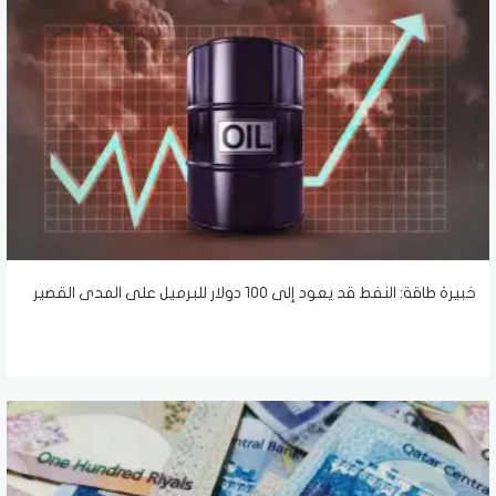
خبيرة طاقة: النفط قد يعود إلى 100 دولار للبرميل على المدى القصير