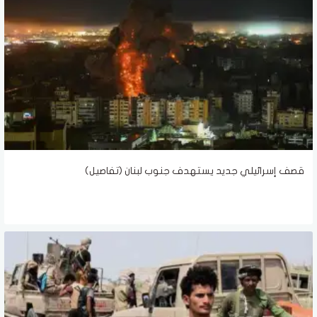
قصف إسرائيلي جديد يستهدف جنوب لبنان (تفاصيل)