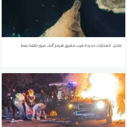
عاجل.. انفجارات جديدة قرب مضيق هرمز أثناء عبور ناقلة نفط