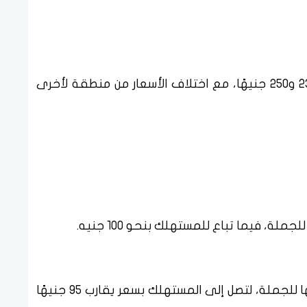
تراوح سعر كيلو البانيه في الأسواق ما بين 230 و250 جنيهًا، مع اختلاف الأسعار من منطقة لأخرى
كما سجلت كرتونة البيض الأبيض نحو 85 جنيهًا للجملة، لتصل إلى المستهلك بسعر يقارب 95 جنيهًا