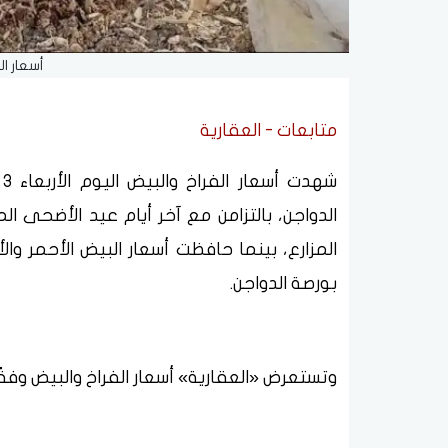
أسعار ال
متابعات - العقارية
الدواجن، بالتزامن مع آخر أيام عيد الأضحى الم
المزارع، بينما حافظت أسعار البيض الأحمر وا
بورصة الدواجن.
وتستعرض «العقارية» أسعار الفراخ والبيض وفقً