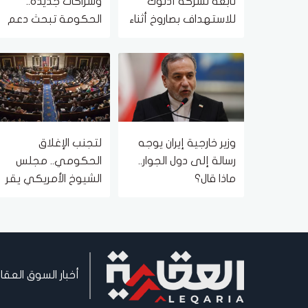
تابعة لشركة أدنوك
وشراكات جديدة..
للاستهداف بصاروخ أثناء
الحكومة تبحث دعم
عبورها مضيق هرمز
مشروعات الطاقة
اليوم
والمعادن النادرة
وزير خارجية إيران يوجه
لتجنب الإغلاق
رسالة إلى دول الجوار..
الحكومي.. مجلس
ماذا قال؟
الشيوخ الأمريكي يقر
تمويلا مؤقتا للوكالات
الاتحادية
أخبار السوق العقا