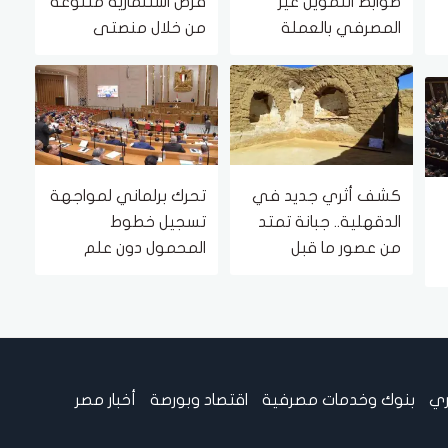
ضوابط التمويل غير
فرص استثمارية متنوعة
المصرفي بالعملة
من خلال منصتى
الأجنبية.. تعرف عليها
الاستثمار المصري
والأجنبي
كشف أثري جديد في
تحرك برلماني لمواجهة
الدقهلية.. جبانة تمتد
تسجيل خطوط
من عصور ما قبل
المحمول دون علم
الأسرات حتى العصرين
أصحابها
اليوناني والروماني
ري
بنوك وخدمات مصرفية
اقتصاد وبورصة
أخبار مصر