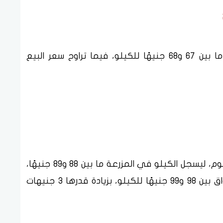
سجل سعر كيلو الفراخ البيضاء في المزرعة ما بين 67 و68 جنيهًا للكيلو، فيما تراوح سعر البيع
ارتفعت أسعار الفراخ الساسو خلال تعاملات اليوم، ليسجل الكيلو في المزرعة ما بين 88 و89 جنيهًا،
بينما تراوح سعر البيع للمستهلك داخل الأسواق بين 98 و99 جنيهًا للكيلو، بزيادة قدرها 3 جنيهات