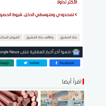
الأكثر تداولًا
لمحدودي ومتوسطي الدخل.. شروط الحصول على شقة إيج
بنك المشرق
وظائف بنك المشرق
القروض السكني
تابعوا آخر أخبار العقارية على Google News
tsapp
twitter
facebook
اقرأ أيضا