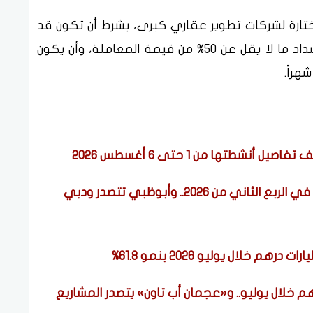
تارة لشركات تطوير عقاري كبرى، بشرط أن تكون قد
وصلت إلى مرحلة إنجاز لا تقل عن 35%، مع سداد ما لا يقل عن 50% من قيمة المعاملة، وأن يكون
شطتها من 1 حتى 6 أغسطس 2026
سوق العقارات الإماراتي يحافظ على قوته في الربع الثاني من 2026.. وأبوظبي تتصدر ودبي
 عجمان تسجل 1.65 مليار درهم خلال يوليو.. و«عجمان أب تاون» يتصدر المشاريع