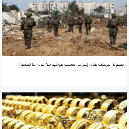
ضغوط أمريكية على إسرائيل لسحب قواتها من غزة.. ما القصة؟