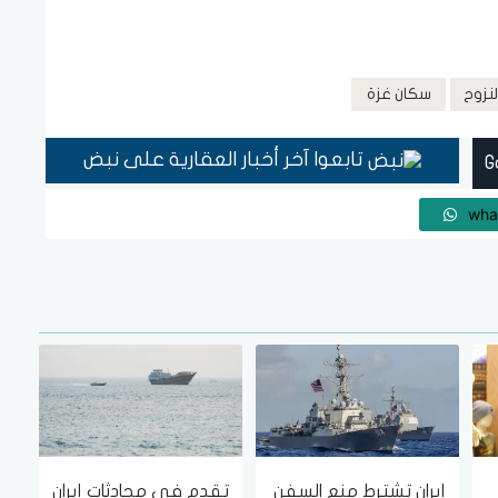
لنزوح
سكان غزة
تابعوا آخر أخبار العقارية على نبض
wha
إيران تشترط منع السفن
تقدم في محادثات إيران