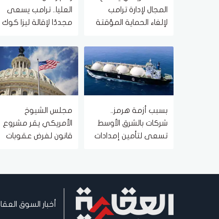
المجال لإدارة ترامب
العليا.. ترامب يسعى
لإلغاء الحماية المؤقتة
مجددًا لإقالة ليزا كوك
لمهاجري جنوب
من الاحتياطي الأمريكي
السودان وميانمار
بسبب أزمة هرمز..
مجلس الشيوخ
شركات بالشرق الأوسط
الأمريكي يقر مشروع
تسعى لتأمين إمدادات
قانون لفرض عقوبات
الغاز من كندا
شاملة على روسيا
أخبار السوق العقا