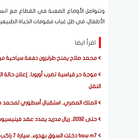
وتتواصل الأوضاع الصعبة في القطاع مع اتساع
الأطفال، في ظل غياب مقومات الحياة الطبيعية
اقرأ ايضا
محمد صلاح يمنح طرابزون دفعة سياحية مرت
موجة حر قياسية تضرب أوروبا.. إعلان حالة 
النقل
الملك المصري.. استقبال أسطوري لمحمد صل
حتى 2032.. ريال مدريد يمدد عقد فينيسيوس جونيور ويقطع الطريق على أرسنال
baw m7 دخلت السوق بهدوء.. سيارة 7 راكب تحت المليون