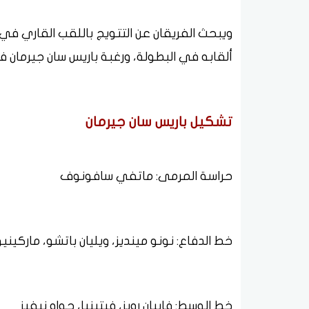
ويبحث الفريقان عن التتويج باللقب القاري ف
ألقابه في البطولة، ورغبة باريس سان جيرمان ف
تشكيل باريس سان جيرمان
حراسة المرمى: ماتفي سافونوف
خط الدفاع: نونو مينديز، ويليان باتشو، مارك
خط الوسط: فابيان رويز، فيتينيا، جواو نيفيز