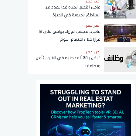
أخبار مصر
عبر تطبيق My NTRA
عاجل | قطع المياه غدا بعدد من
المناطق الحيوية في الجيزة..
ومناشدات للمواطنين بتدبير
أخبار مصر
احتياجاتهم
عاجل.. مجلس الوزراء يوافق على 12
قرارًا خلال اجتماع اليوم
أخبار مصر
شغل بـ30 ألف جنيه في الشهر (أمن
ونظافة)