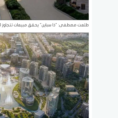
طلعت مصطفى: "ذا سباين" يحقق مبيعات تتجاوز 30 مليار جنيه خلال 15 يومًا فقط