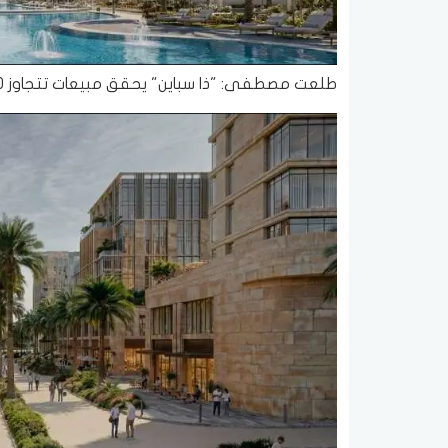
طلعت مصطفى: "ذا سباين" يحقق مبيعات تتجاوز 30 مليار جنيه خلال 15 يومًا فقط