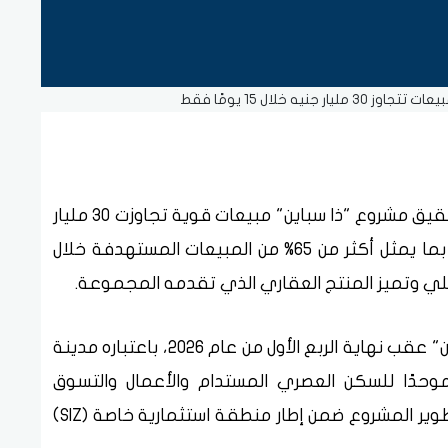
يه خلال 15 يومًا فقط
أعلنت مجموعة طلعت مصطفى القابضة، تحقيق مشروع "ذا سباين" مبيعات قوية تجاوزت 30 مليار
جنيه خلال 15 يومًا فقط من إطلاقه الرسمي، بما يمثل أكثر من 65% من المبيعات المستهدفة خلال
لي وتميز المنتج العقاري الذي تقدمه المجموعة.
وكانت المجموعة قد أطلقت مشروع "ذا سباين" عقب نهاية الربع الأول من عام 2026، باعتباره مدينة
(Cognitive City) ومحورًا موحدًا للسكن العصري المستدام والأعمال والتسوق
والترفيه والابتكار داخل مدينتي، حيث يجري تطوير المشروع ضمن إطار منطقة استثمارية خاصة (SIZ)