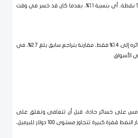
كما هبط مؤشر داو جونز الصناعي بواقع 540 نقطة، أي بنسبة 1.1%، بعدما كان قد خسر في وقت
في المقابل، قلّص مؤشر ناسداك المجمع خسائره إلى 1.4% فقط، مقارنة بتراجع سابق بلغ 2.7%، في
ي الأسواق.
أمس على خسائر حادة، قبل أن تتعافى وتغلق على
مكاسب طفيفة، في وقت لم تشهد فيه أسعار النفط قفزة كبيرة تتجاوز مستوى 100 دولار للبرميل،