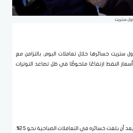
ول ستريت
ول ستريت خسائرها خلال تعاملات اليوم، بالتزامن مع
سعار النفط ارتفاعًا ملحوظًا في ظل تصاعد التوترات
وتراجع مؤشر ستاندرد آند بورز 500 بنسبة 1.2%، بعد أن بلغت خسائره في التعاملات الصباحية نحو 2.5%.