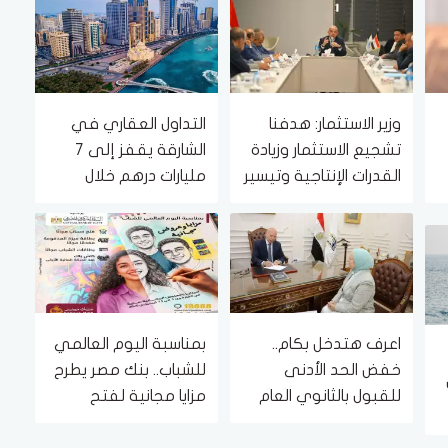
وزير الاستثمار: هدفنا
التداول العقاري في
تشجيع الاستثمار وزيادة
الشارقة يقفز إلى 7
القدرات الإنتاجية وتيسير
مليارات درهم خلال
حركة التجارة
يوليو 2026 بنمو 61.8%
اعرف هتدخل بكام..
بمناسبة اليوم العالمي
خفض الحد الأدنى
للشباب.. بنك مصر يطرح
للقبول بالثانوي العام
مزايا مجانية لفتح
في القاهرة
الحسابات وإصدار