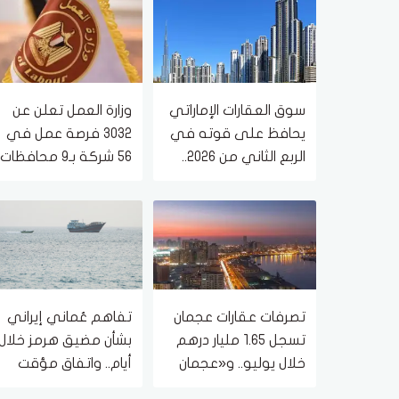
سوق العقارات الإماراتي
وزارة العمل تعلن عن
يحافظ على قوته في
3032 فرصة عمل في
الربع الثاني من 2026..
56 شركة بـ9 محافظات
وأبوظبي تتصدر ودبي
تواصل جذب المستثمرين
تصرفات عقارات عجمان
تفاهم عُماني إيراني
تسجل 1.65 مليار درهم
بشأن مضيق هرمز خلال
خلال يوليو.. و«عجمان
أيام.. واتفاق مؤقت
أب تاون» يتصدر
لمدة 60 يوما لاستئناف