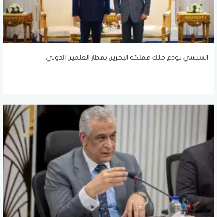
السيسي يودع ملك مملكة البحرين بمطار العلمين الدولي