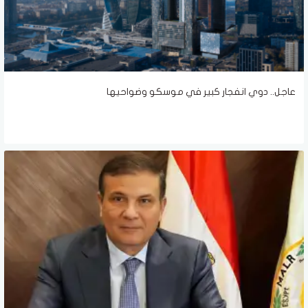
عاجل.. دوي انفجار كبير في موسكو وضواحيها