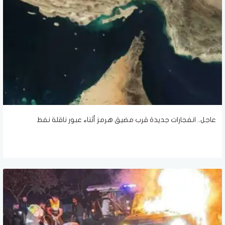
عاجل.. انفجارات جديدة قرب مضيق هرمز أثناء عبور ناقلة نفط