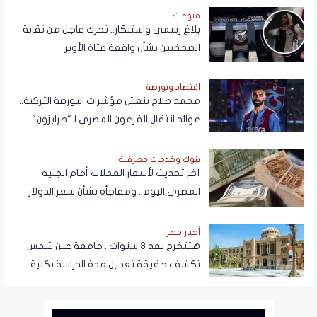
منوعات
بلاغ رسمي واستنكار.. تحرك عاجل من نقابة
الصحفيين بشأن واقعة فتاة الأوبر
اقتصاد وبورصة
محمد صلاح ينعش مؤشرات البورصة التركية..
عوائد انتقال الفرعون المصري لـ"طرابزون"
تتجاوز المستطيل الأخضر
بنوك وخدمات مصرفية
آخر تحديث لأسعار العملات أمام الجنيه
المصري اليوم.. ومفاجأة بشأن سعر الدولار
قريبًا
أخبار مصر
هتتخرج بعد 3 سنوات.. جامعة عين شمس
تكشف حقيقة تعديل مدة الدراسة بكلية
تجارة