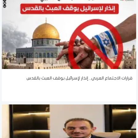
قرارات الاجتماع العربي.. إنذار لإسرائيل بوقف العبث بالقدس