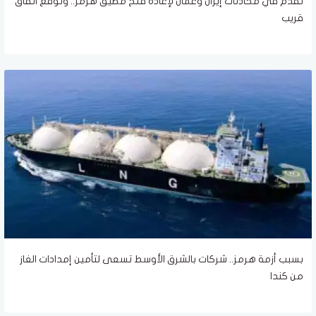
تقدم في محادثات إيران وعُمان لإعادة فتح مضيق هرمز.. وتوقع اتفاق
قريب
بسبب أزمة هرمز.. شركات بالشرق الأوسط تسعى لتأمين إمدادات الغاز
من كندا